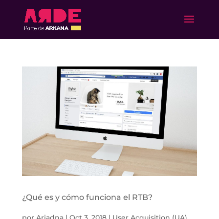
¿Qué es y cómo funciona el RTB?
por
Ariadna
|
Oct 3, 2018
|
User Acquisition (UA)