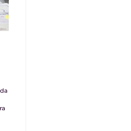
ada
ra