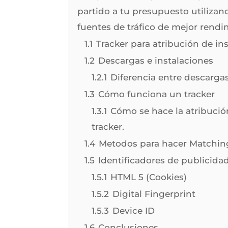
partido a tu presupuesto utilizan
fuentes de tráfico de mejor rendi
1.1
Tracker para atribución de ins
1.2
Descargas e instalaciones
1.2.1
Diferencia entre descargas
1.3
Cómo funciona un tracker
1.3.1
Cómo se hace la atribució
tracker.
1.4
Metodos para hacer Matching
1.5
Identificadores de publicida
1.5.1
HTML 5 (Cookies)
1.5.2
Digital Fingerprint
1.5.3
Device ID
1.6
Conclusiones