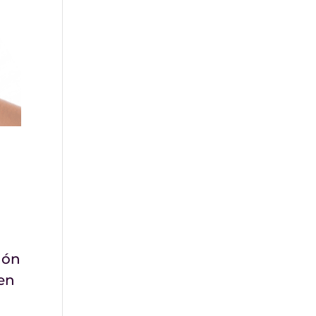
ión
 en